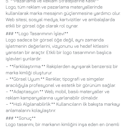
5. **Pazarlama ve Reklam Stratejilerine Katkı**
Logo, tüm reklam ve pazarlama materyallerinde
kullanılarak marka mesajının güçlenmesine yardımcı olur.
Web sitesi, sosyal medya, kartvizitler ve ambalajlarda
etkili bir görsel öğe olarak rol oynar.
### **Logo Tasarımının İşlevi**
Logo sadece bir görsel öğe değil, aynı zamanda
işletmenin değerlerini, vizyonunu ve hedef kitlesini
yansıtan bir araçtır. Etkili bir logo tasarımının başlıca
işlevleri şunlardır:
– **Farklılaştırma:** Rakiplerden ayrışarak benzersiz bir
marka kimliği oluşturur.
– **Görsel Uyum:** Renkler, tipografi ve simgeler
aracılığıyla profesyonel ve estetik bir görünüm sağlar.
– **Adaptasyon:** Web, mobil, basılı materyaller ve
reklam kampanyalarına uyarlanabilir olmalıdır.
– **Hızlı Algılanabilirlik:** Kullanıcıların ilk bakışta markayı
anlamalarını kolaylaştırır.
### **Sonuç**
Logo tasarımı, bir markanın kimliğini inşa eden en önemli